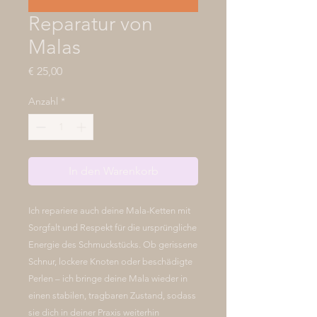
Reparatur von
Malas
Preis
€ 25,00
Anzahl
*
In den Warenkorb
Ich repariere auch deine Mala-Ketten mit
Sorgfalt und Respekt für die ursprüngliche
Energie des Schmuckstücks. Ob gerissene
Schnur, lockere Knoten oder beschädigte
Perlen – ich bringe deine Mala wieder in
einen stabilen, tragbaren Zustand, sodass
sie dich in deiner Praxis weiterhin