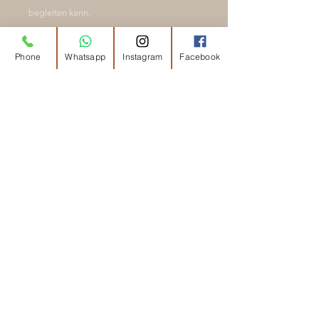
begleiten kann.
💛
Malareparatur (inkl. Neuauffädeln &
Phone
Whatsapp
Instagram
Facebook
Knoten): ab 25–45 €
(je nach Länge, Material und Aufwand)
Auf Wunsch werden auch einzelne Perlen
ersetzt oder die Mala energetisch neu
geknüpft.
Zu den Angeboten