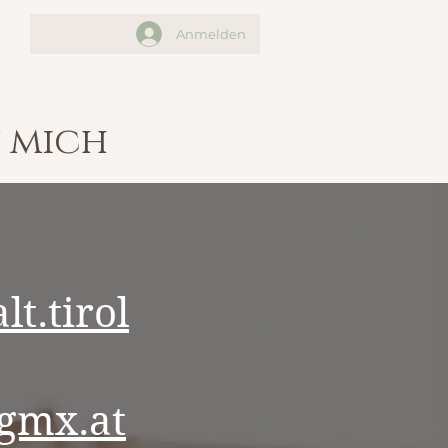
Anmelden
u mich
t.tirol
gmx.at