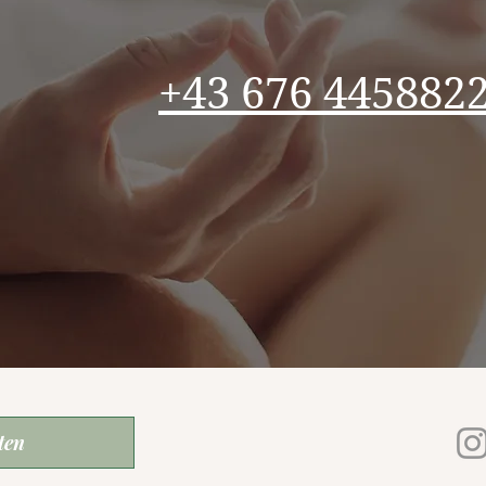
+43 676 445882
ten